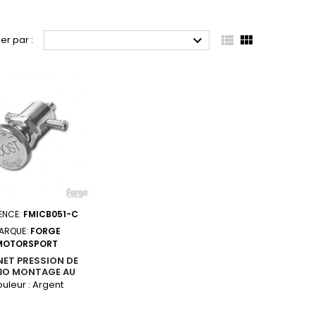



ier par :
ENCE:
FMICB051-C
ARQUE:
FORGE
MOTORSPORT
NET PRESSION DE
BO MONTAGE AU
BLEAU DE BORD
uleur : Argent