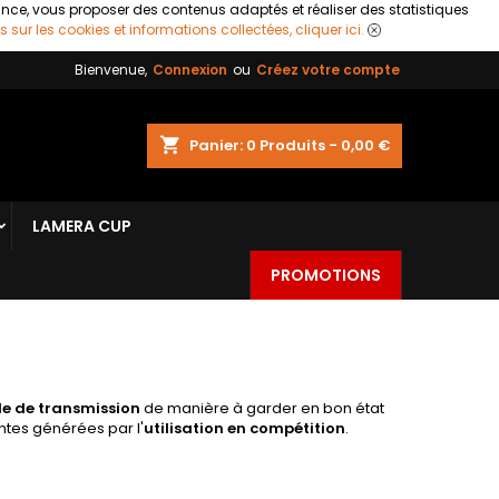
ance, vous proposer des contenus adaptés et réaliser des statistiques
s sur les cookies et informations collectées, cliquer ici.
Bienvenue,
Connexion
ou
Créez votre compte
shopping_cart
Panier:
0
Produits - 0,00 €
LAMERA CUP
PROMOTIONS
le de transmission
de manière à garder en bon état
ntes générées par l'
utilisation en compétition
.