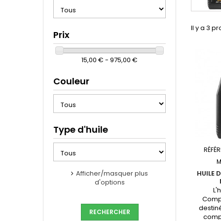
Il y a 3 pr
Prix
15,00 € - 975,00 €
Couleur
Type d'huile
RÉFÉR
M
HUILE 
Afficher/masquer plus
d'options
COMP
L'
Compe
destin
compé