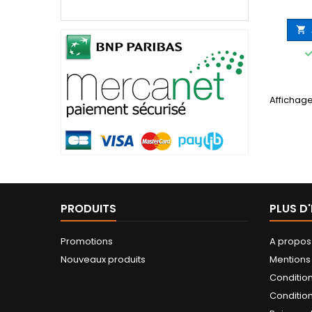
l'us

Affichage
PRODUITS
PLUS D
Promotions
A propos
Nouveaux produits
Mentions
Conditio
Condition