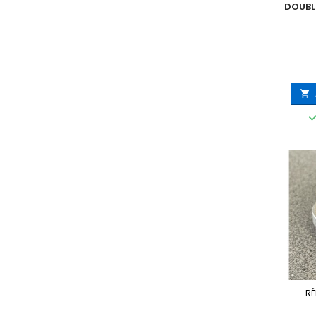
DOUBL

RÉ