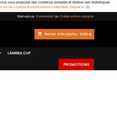
ance, vous proposer des contenus adaptés et réaliser des statistiques
s sur les cookies et informations collectées, cliquer ici.
Bienvenue,
Connexion
ou
Créez votre compte
shopping_cart
Panier:
0
Produits - 0,00 €
LAMERA CUP
PROMOTIONS