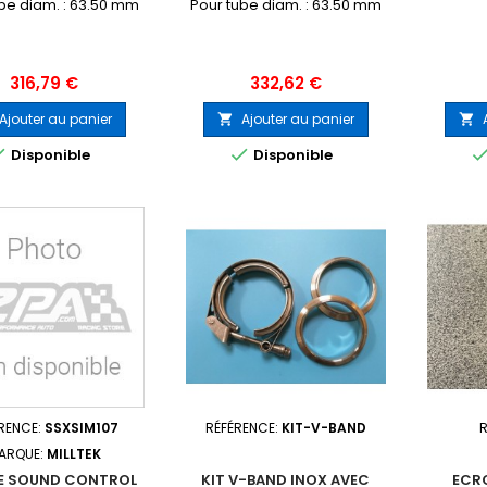
be diam. : 63.50 mm
Pour tube diam. : 63.50 mm
Prix
Prix
316,79 €
332,62 €
Ajouter au panier
Ajouter au panier




Disponible
Disponible
RENCE:
SSXSIM107
RÉFÉRENCE:
KIT-V-BAND
ARQUE:
MILLTEK
E SOUND CONTROL
KIT V-BAND INOX AVEC
ECR