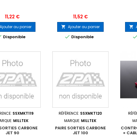
Prix
Prix
11,22 €
11,52 €
Ajouter au panier
Ajouter au panier




Disponible
Disponible
RENCE:
SSXMKT119
RÉFÉRENCE:
SSXMKT120
RÉFÉ
ARQUE:
MILLTEK
MARQUE:
MILLTEK
M
 SORTIES CARBONE
PAIRE SORTIES CARBONE
CONTRÔ
JET 90
JET 100
+ CABL