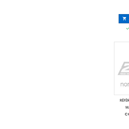

RÉFÉ
M
C