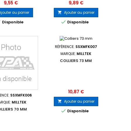
Prix
Prix
9,55 €
9,89 €
Ajouter au panier
Ajouter au panier



Disponible
Disponible
RÉFÉRENCE:
SSXMFK007
MARQUE:
MILLTEK
COLLIERS 73 MM
Prix
10,87 €
RENCE:
SSXMFK006
Ajouter au panier

ARQUE:
MILLTEK
LLIERS 70 MM

Disponible