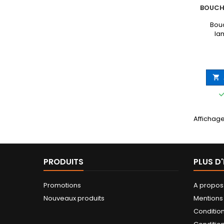
BOUCH
Bou
la

Affichage
PRODUITS
PLUS D
Promotions
A propos
Nouveaux produits
Mentions
Conditio