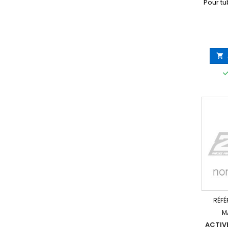
Pour tu

RÉFÉ
M
ACTIV