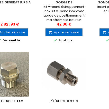
ES GENERATEURS A
GORGE DE
SONDE
ADAPTER
POSITIONNEMENT
Kit V-band échappement
Insert
inox. Kit V-band inox avec
en 
gorge de positionnement
mâle/femelle pour un
Prix
Prix
2 821,93 €
42,00 €
alignement parfait des deux
brides. Les brides se
Ajouter au panier
Ajouter au panier


soudent directement sur les
deux parties de ligne à


Disponible
En stock
relier. Il n'est pas
nécessaire contrairement
aux autres V-bands de
retirer entièrement l'écrou
pour ouvrir le collier. Ce kit
V-band supporte très bien
les...
FÉRENCE:
B-LAM
RÉFÉRENCE:
IEGT-3