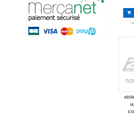

RÉFÉ
M
CO