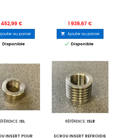
ADAPTER
Prix
Prix
452,99 €
1 939,67 €
Ajouter au panier
Ajouter au panier



Disponible
Disponible
RÉFÉRENCE:
ISL
RÉFÉRENCE:
ISLR
OU INSERT POUR
ECROU INSERT REFROIDIE