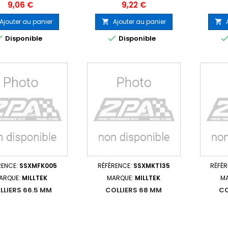
Prix
Prix
9,06 €
9,22 €
Ajouter au panier
Ajouter au panier




Disponible
Disponible
RENCE:
SSXMFK005
RÉFÉRENCE:
SSXMKT135
RÉFÉ
ARQUE:
MILLTEK
MARQUE:
MILLTEK
M
LLIERS 66.5 MM
COLLIERS 68 MM
CO