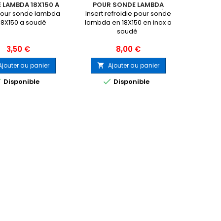
 LAMBDA 18X150 A
POUR SONDE LAMBDA
SOUDÉ
18X150 INOX A SOUDÉ
 pour sonde lambda
Insert refroidie pour sonde
18X150 a soudé
lambda en 18X150 en inox a
soudé
Prix
Prix
3,50 €
8,00 €
Ajouter au panier
Ajouter au panier



Disponible
Disponible