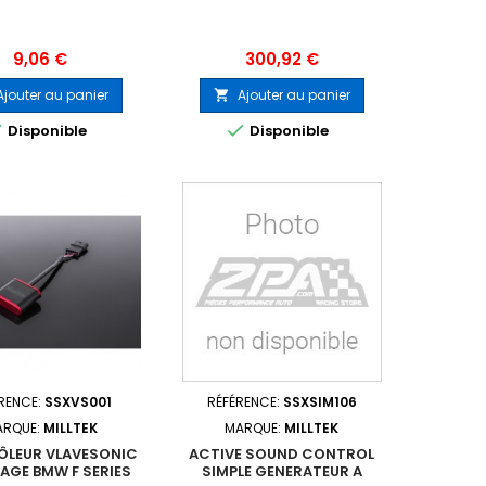
Prix
Prix
9,06 €
300,92 €
Ajouter au panier
Ajouter au panier



Disponible
Disponible
RENCE:
SSXVS001
RÉFÉRENCE:
SSXSIM106
ARQUE:
MILLTEK
MARQUE:
MILLTEK
LEUR VLAVESONIC
ACTIVE SOUND CONTROL
AGE BMW F SERIES
SIMPLE GENERATEUR A