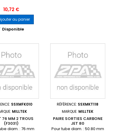
Prix
10,72 €
Ajouter au panier

Disponible
RENCE:
SSXMFK010
RÉFÉRENCE:
SSXMKT118
ARQUE:
MILLTEK
MARQUE:
MILLTEK
T 76 MM 2 TROUS
PAIRE SORTIES CARBONE
(F3031)
JET 80
ube diam. : 76 mm
Pour tube diam. : 50.80 mm