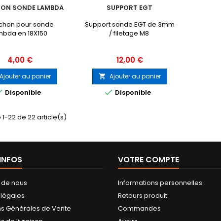
ON SONDE LAMBDA
SUPPORT EGT
chon pour sonde
Support sonde EGT de 3mm
mbda en 18X150
/ filetage M8
Prix
Prix
4,00 €
12,00 €
Ajouter au panier
Ajouter au panier



Disponible
Disponible
 1-22 de 22 article(s)
'INFOS
VOTRE COMPTE
 de nous
Informations personnelles
 légales
Retours produit
ns Générales de Vente
Commandes