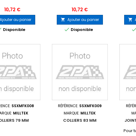
Prix
Prix
10,72 €
10,72 €
Ajouter au panier
Ajouter au panier




Disponible
Disponible
RENCE:
SSXMFK008
RÉFÉRENCE:
SSXMFK009
RÉFÉ
ARQUE:
MILLTEK
MARQUE:
MILLTEK
M
OLLIERS 79 MM
COLLIERS 83 MM
JOIN
Pour t