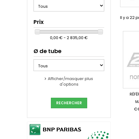
Il y a 22 
Prix
0,00 € - 2 835,00 €
Ø de tube
Afficher/masquer plus
d'options
RÉFÉ
M
C