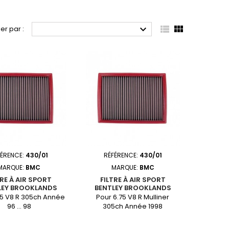



ier par :
FÉRENCE:
430/01
RÉFÉRENCE:
430/01
MARQUE:
BMC
MARQUE:
BMC
TRE À AIR SPORT
FILTRE À AIR SPORT
LEY BROOKLANDS
BENTLEY BROOKLANDS
75 V8 R 305ch Année
Pour 6.75 V8 R Mulliner
96 ... 98
305ch Année 1998