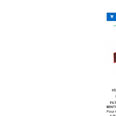

RÉ
FIL
BENT
Pour 6