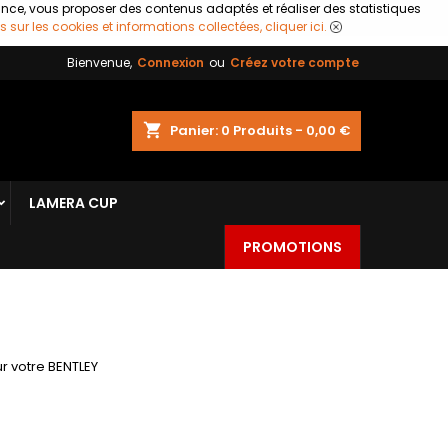
ance, vous proposer des contenus adaptés et réaliser des statistiques
s sur les cookies et informations collectées, cliquer ici.
Bienvenue,
Connexion
ou
Créez votre compte
shopping_cart
Panier:
0
Produits - 0,00 €
LAMERA CUP
PROMOTIONS
r votre BENTLEY