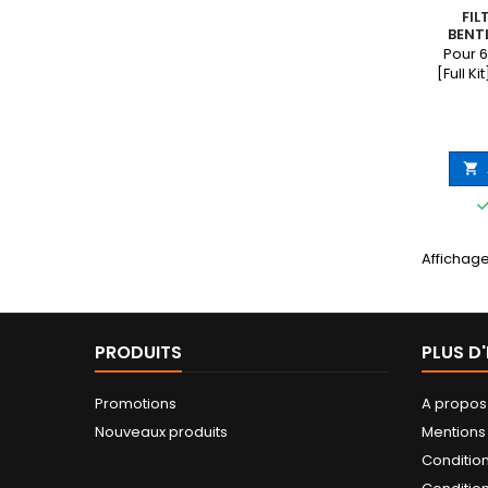
FIL
BENT
Pour 6
[Full Ki

Affichage
PRODUITS
PLUS D
Promotions
A propos
Nouveaux produits
Mentions
Conditio