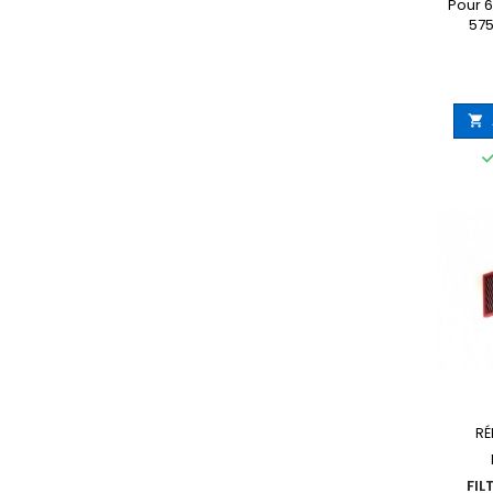
Pour 6
575

RÉ
FIL