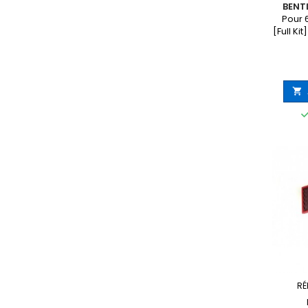
BENT
Pour 
[Full Ki

RÉ