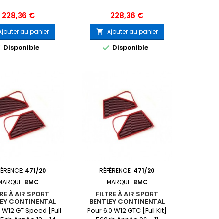
Prix
Prix
228,36 €
228,36 €
Ajouter au panier
Ajouter au panier



Disponible
Disponible
FÉRENCE:
471/20
RÉFÉRENCE:
471/20
MARQUE:
BMC
MARQUE:
BMC
TRE À AIR SPORT
FILTRE À AIR SPORT
LEY CONTINENTAL
BENTLEY CONTINENTAL
0 W12 GT Speed [Full
Pour 6.0 W12 GTC [Full Kit]