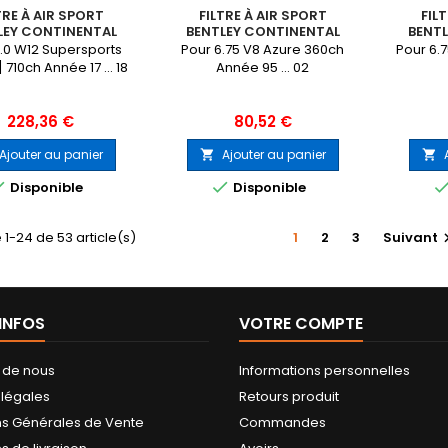
TRE À AIR SPORT
FILTRE À AIR SPORT
FIL
LEY CONTINENTAL
BENTLEY CONTINENTAL
BENT
.0 W12 Supersports
Pour 6.75 V8 Azure 360ch
Pour 6.
t] 710ch Année 17 ... 18
Année 95 ... 02
Prix
Prix
228,36 €
80,52 €
Ajouter au panier
Ajouter au panier




Disponible
Disponible
 1-24 de 53 article(s)
1
2
3
Suivant
'INFOS
VOTRE COMPTE
 de nous
Informations personnelles
 légales
Retours produit
ns Générales de Vente
Commandes