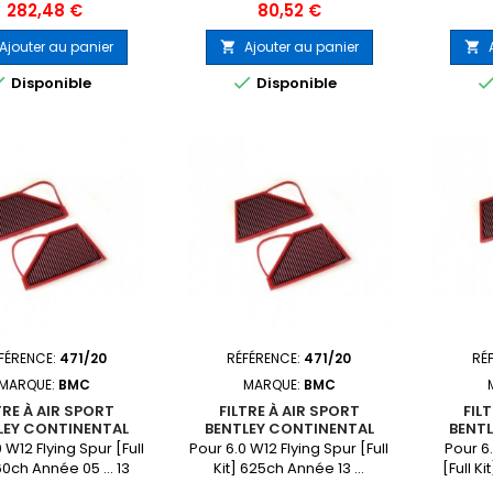
Prix
Prix
282,48 €
80,52 €
Ajouter au panier
Ajouter au panier




Disponible
Disponible
FÉRENCE:
471/20
RÉFÉRENCE:
471/20
RÉ
MARQUE:
BMC
MARQUE:
BMC
TRE À AIR SPORT
FILTRE À AIR SPORT
FIL
LEY CONTINENTAL
BENTLEY CONTINENTAL
BENT
 W12 Flying Spur [Full
Pour 6.0 W12 Flying Spur [Full
Pour 6.
60ch Année 05 ... 13
Kit] 625ch Année 13 ...
[Full K