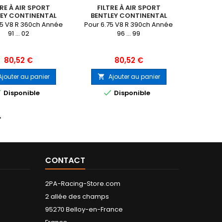
TRE À AIR SPORT
FILTRE À AIR SPORT
LEY CONTINENTAL
BENTLEY CONTINENTAL
75 V8 R 360ch Année
Pour 6.75 V8 R 390ch Année
91 ... 02
96 ... 99
Prix
Prix
80,52 €
80,52 €
Ajouter au panier
Ajouter au panier



Disponible
Disponible

CONTACT
2PA-Racing-Store.com
2 allée des champs
95270 Belloy-en-France