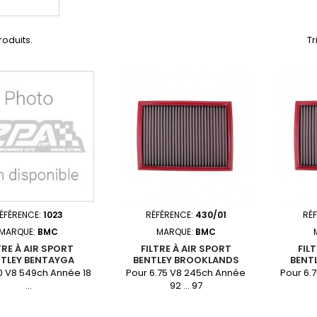
produits.
Tr
ÉFÉRENCE:
1023
RÉFÉRENCE:
430/01
RÉ
MARQUE:
BMC
MARQUE:
BMC
TRE À AIR SPORT
FILTRE À AIR SPORT
FIL
TLEY BENTAYGA
BENTLEY BROOKLANDS
BENT
0 V8 549ch Année 18
Pour 6.75 V8 245ch Année
Pour 6.
...
92 ... 97