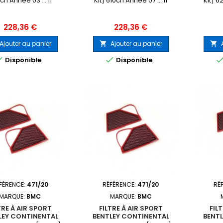
ch Année 03 ... 11
Kit] 610ch Année 07 ... 11
Kit] 6
Prix
Prix
228,36 €
228,36 €
Ajouter au panier
Ajouter au panier




Disponible
Disponible
FÉRENCE:
471/20
RÉFÉRENCE:
471/20
RÉ
MARQUE:
BMC
MARQUE:
BMC
TRE À AIR SPORT
FILTRE À AIR SPORT
FIL
LEY CONTINENTAL
BENTLEY CONTINENTAL
BENT