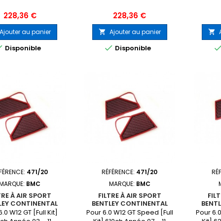
Prix
Prix
228,36 €
228,36 €
Ajouter au panier
Ajouter au panier




Disponible
Disponible
FÉRENCE:
471/20
RÉFÉRENCE:
471/20
RÉ
MARQUE:
BMC
MARQUE:
BMC
TRE À AIR SPORT
FILTRE À AIR SPORT
FIL
LEY CONTINENTAL
BENTLEY CONTINENTAL
BENT
.0 W12 GT [Full Kit]
Pour 6.0 W12 GT Speed [Full
Pour 6.