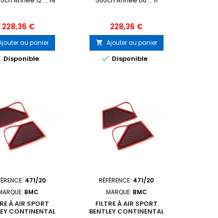
25ch Année 12 ... 14
560ch Année 06 ... 11
Prix
Prix
228,36 €
228,36 €
Ajouter au panier
Ajouter au panier



Disponible
Disponible
FÉRENCE:
471/20
RÉFÉRENCE:
471/20
MARQUE:
BMC
MARQUE:
BMC
TRE À AIR SPORT
FILTRE À AIR SPORT
LEY CONTINENTAL
BENTLEY CONTINENTAL