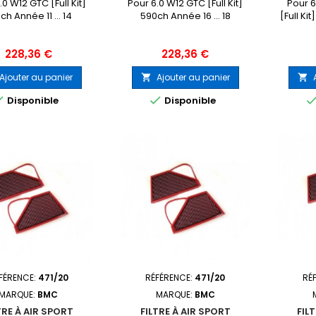
.0 W12 GTC [Full Kit]
Pour 6.0 W12 GTC [Full Kit]
Pour 
ch Année 11 ... 14
590ch Année 16 ... 18
[Full Kit
Prix
Prix
228,36 €
228,36 €
Ajouter au panier
Ajouter au panier




Disponible
Disponible
FÉRENCE:
471/20
RÉFÉRENCE:
471/20
RÉ
MARQUE:
BMC
MARQUE:
BMC
TRE À AIR SPORT
FILTRE À AIR SPORT
FIL