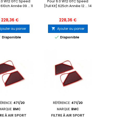
6.0 W12 GTC Speed
Pour 6.0 W12 GTC Speed
] 610ch Année 09 ... 11
[Full Kit] 625ch Année 12 ... 14
Prix
Prix
228,36 €
228,36 €
Ajouter au panier
Ajouter au panier



Disponible
Disponible
FÉRENCE:
471/20
RÉFÉRENCE:
471/20
MARQUE:
BMC
MARQUE:
BMC
TRE À AIR SPORT
FILTRE À AIR SPORT