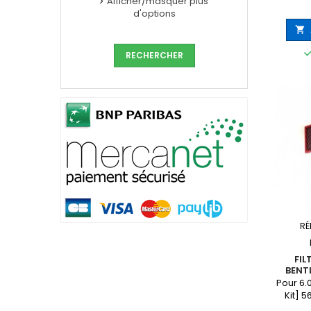
Afficher/masquer plus
d'options

RÉ
FIL
BENT
Pour 6.0
Kit] 5