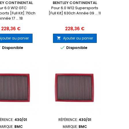
LEY CONTINENTAL
BENTLEY CONTINENTAL
ur 6.0 W12 GTC
Pour 6.0 W12 Supersports
orts [Full Kit] 710ch
[Full Kit] 630ch Année 09 ... 11
Année 17 ... 18
Prix
Prix
228,36 €
228,36 €
Ajouter au panier
Ajouter au panier



Disponible
Disponible
FÉRENCE:
430/01
RÉFÉRENCE:
430/01
MARQUE:
BMC
MARQUE:
BMC