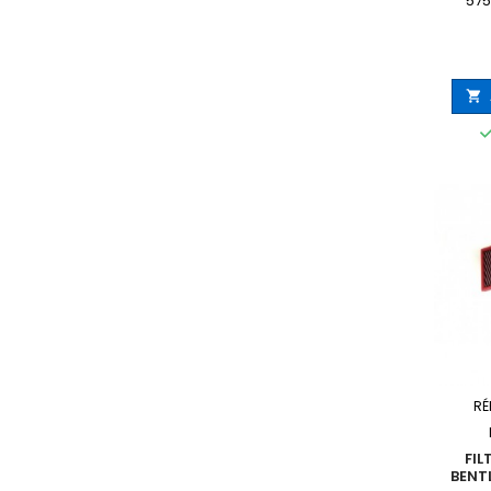
575

RÉ
FIL
BENT