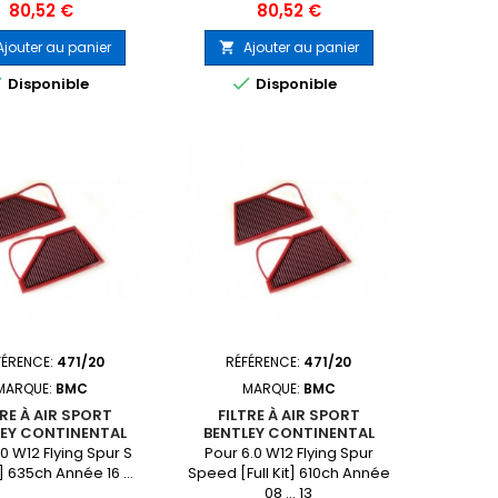
Prix
Prix
80,52 €
80,52 €
Ajouter au panier
Ajouter au panier



Disponible
Disponible
FÉRENCE:
471/20
RÉFÉRENCE:
471/20
MARQUE:
BMC
MARQUE:
BMC
TRE À AIR SPORT
FILTRE À AIR SPORT
LEY CONTINENTAL
BENTLEY CONTINENTAL
0 W12 Flying Spur S
Pour 6.0 W12 Flying Spur
it] 635ch Année 16 ...
Speed [Full Kit] 610ch Année
08 ... 13