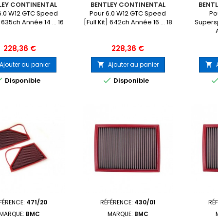
LEY CONTINENTAL
BENTLEY CONTINENTAL
BENT
6.0 W12 GTC Speed
Pour 6.0 W12 GTC Speed
Po
t] 635ch Année 14 ... 16
[Full Kit] 642ch Année 16 ... 18
Supersp
Prix
Prix
228,36 €
228,36 €
Ajouter au panier
Ajouter au panier




Disponible
Disponible
FÉRENCE:
471/20
RÉFÉRENCE:
430/01
RÉ
MARQUE:
BMC
MARQUE:
BMC