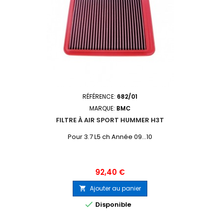
RÉFÉRENCE:
682/01
MARQUE:
BMC
FILTRE À AIR SPORT HUMMER H3T
Pour 3.7 L5 ch Année 09...10
Prix
92,40 €
Ajouter au panier


Disponible