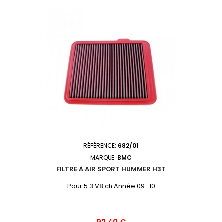
RÉFÉRENCE:
682/01
MARQUE:
BMC
FILTRE À AIR SPORT HUMMER H3T
Pour 5.3 V8 ch Année 09...10
Prix
92,40 €