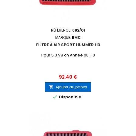
RÉFÉRENCE:
682/01
MARQUE:
BMC
FILTRE À AIR SPORT HUMMER H3
Pour 5.3 V8 ch Année 08...10
Prix
92,40 €
Ajouter au panier


Disponible