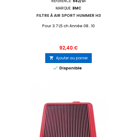
RÉFÉRENCE:
682/01
MARQUE:
BMC
FILTRE À AIR SPORT HUMMER H3
Pour 3.7 L5 ch Année 08...10
Prix
92,40 €
Ajouter au panier


Disponible