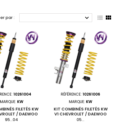



ier par :
ÉRENCE:
10261004
RÉFÉRENCE:
10261006
MARQUE:
KW
MARQUE:
KW
MBINÉS FILETÉS KW
KIT COMBINÉS FILETÉS KW
EVROLET / DAEWOO
V1 CHEVROLET / DAEWOO
CAVALIER
COBALT
95...04
05...