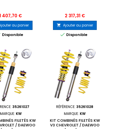
Prix
Prix
1 407,70 €
2 317,31 €
Ajouter au panier
Ajouter au panier



Disponible
Disponible
ÉRENCE:
35261027
RÉFÉRENCE:
35261028
MARQUE:
KW
MARQUE:
KW
MBINÉS FILETÉS KW
KIT COMBINÉS FILETÉS KW
EVROLET / DAEWOO
V3 CHEVROLET / DAEWOO