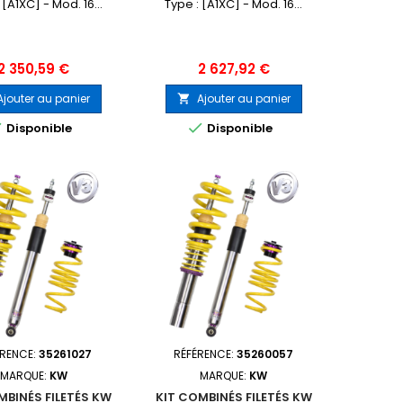
CAMARO
CAMARO
 [A1XC] - Mod. 16...
Type : [A1XC] - Mod. 16...
Prix
Prix
2 350,59 €
2 627,92 €
Ajouter au panier
Ajouter au panier



Disponible
Disponible
ÉRENCE:
35261027
RÉFÉRENCE:
35260057
MARQUE:
KW
MARQUE:
KW
MBINÉS FILETÉS KW
KIT COMBINÉS FILETÉS KW