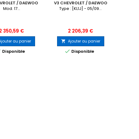
EVROLET / DAEWOO
V3 CHEVROLET / DAEWOO
O ZL1 MOD.2017-
CRUZE
Mod. 17...
Type : [KL1J] - 05/09...
Prix
Prix
2 350,59 €
2 206,39 €
Ajouter au panier
Ajouter au panier



Disponible
Disponible