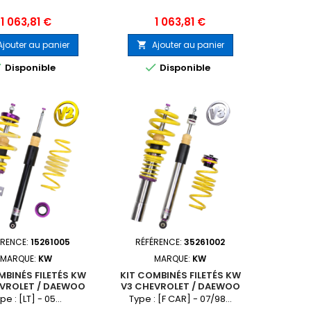
Prix
Prix
1 063,81 €
1 063,81 €
Ajouter au panier
Ajouter au panier



Disponible
Disponible
ÉRENCE:
15261005
RÉFÉRENCE:
35261002
MARQUE:
KW
MARQUE:
KW
MBINÉS FILETÉS KW
KIT COMBINÉS FILETÉS KW
EVROLET / DAEWOO
V3 CHEVROLET / DAEWOO
HHR
CAMARO
pe : [LT] - 05...
Type : [F CAR] - 07/98...