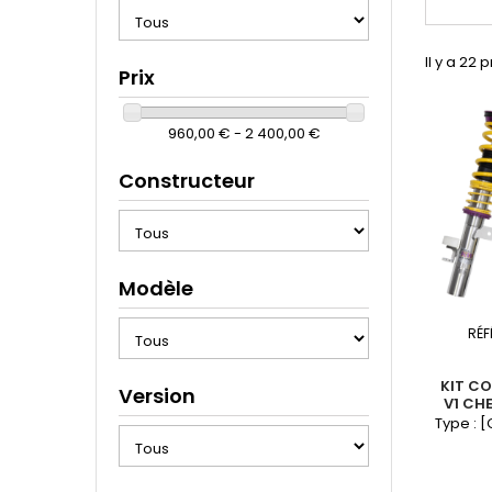
Il y a 22 
Prix
960,00 € - 2 400,00 €
Constructeur
Modèle
RÉF
KIT CO
Version
V1 CH
Type : 