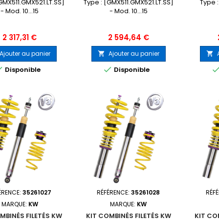
CAMARO
CAMARO
[GMX511.GMX521.LT.SS]
Type : [GMX511.GMX521.LT.SS]
Type :
- Mod. 10...15
- Mod. 10...15
Prix
Prix
2 317,31 €
2 594,64 €
Ajouter au panier
Ajouter au panier




Disponible
Disponible
ÉRENCE:
35261027
RÉFÉRENCE:
35261028
RÉF
MARQUE:
KW
MARQUE:
KW
MBINÉS FILETÉS KW
KIT COMBINÉS FILETÉS KW
KIT CO