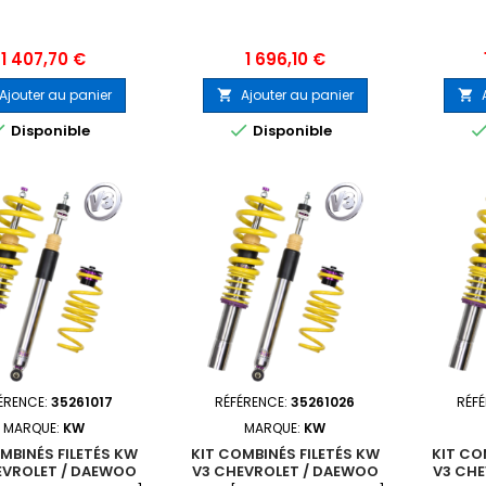
Prix
Prix
1 407,70 €
1 696,10 €
Ajouter au panier
Ajouter au panier




Disponible
Disponible
ÉRENCE:
35261017
RÉFÉRENCE:
35261026
RÉF
MARQUE:
KW
MARQUE:
KW
MBINÉS FILETÉS KW
KIT COMBINÉS FILETÉS KW
KIT CO
EVROLET / DAEWOO
V3 CHEVROLET / DAEWOO
V3 CH