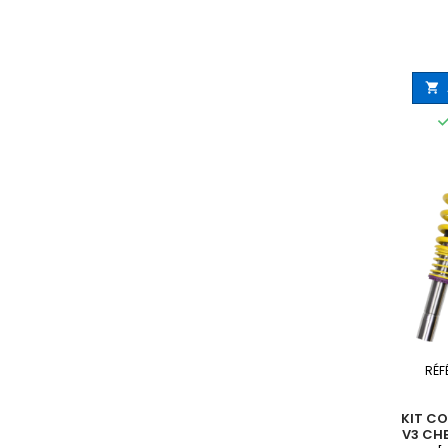

RÉF
KIT CO
V3 CH