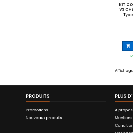
KIT CO
V3 CH
Type 

Affichage
PRODUITS
PLUS D
Promotions
A propos
Nouveaux produits
Mentions
Conditio