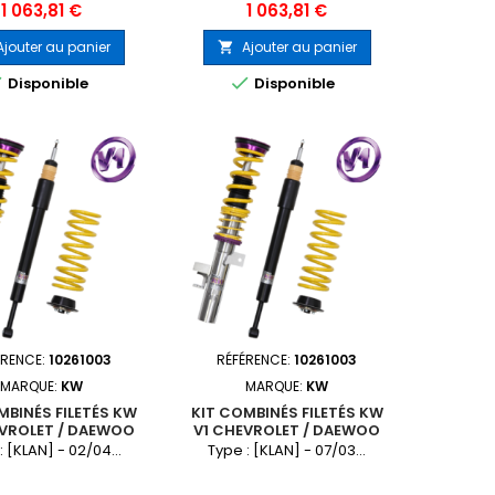
Prix
Prix
1 063,81 €
1 063,81 €
Ajouter au panier
Ajouter au panier



Disponible
Disponible
ÉRENCE:
10261003
RÉFÉRENCE:
10261003
MARQUE:
KW
MARQUE:
KW
MBINÉS FILETÉS KW
KIT COMBINÉS FILETÉS KW
EVROLET / DAEWOO
V1 CHEVROLET / DAEWOO
LACETTI
NUBIRA
: [KLAN] - 02/04...
Type : [KLAN] - 07/03...