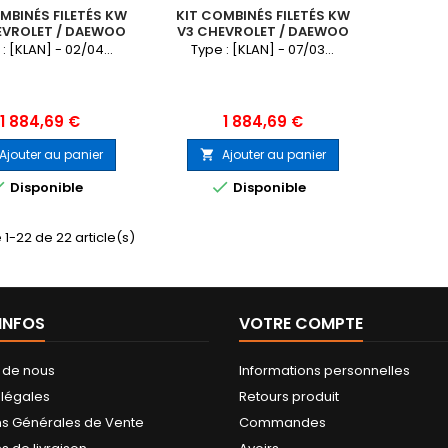
MBINÉS FILETÉS KW
KIT COMBINÉS FILETÉS KW
EVROLET / DAEWOO
V3 CHEVROLET / DAEWOO
LACETTI
NUBIRA
: [KLAN] - 02/04...
Type : [KLAN] - 07/03...
Prix
Prix
1 884,69 €
1 884,69 €
Ajouter au panier
Ajouter au panier



Disponible
Disponible
 1-22 de 22 article(s)
'INFOS
VOTRE COMPTE
 de nous
Informations personnelles
 légales
Retours produit
ns Générales de Vente
Commandes