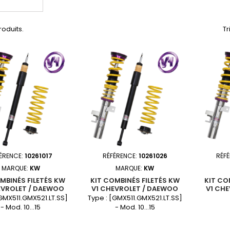
produits.
Tr
ÉRENCE:
10261017
RÉFÉRENCE:
10261026
RÉF
MARQUE:
KW
MARQUE:
KW
MBINÉS FILETÉS KW
KIT COMBINÉS FILETÉS KW
KIT CO
EVROLET / DAEWOO
V1 CHEVROLET / DAEWOO
V1 CH
CAMARO
CAMARO
[GMX511.GMX521.LT.SS]
Type : [GMX511.GMX521.LT.SS]
- Mod. 10...15
- Mod. 10...15