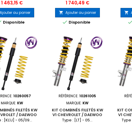
Prix
Prix
1 463,15 €
1 740,49 €
Ajouter au panier
Ajouter au panier




Disponible
Disponible
ÉRENCE:
10260057
RÉFÉRENCE:
10261005
RÉF
MARQUE:
KW
MARQUE:
KW
MBINÉS FILETÉS KW
KIT COMBINÉS FILETÉS KW
KIT CO
EVROLET / DAEWOO
V1 CHEVROLET / DAEWOO
V1 CH
CRUZE
HHR
 : [KL1J] - 05/09...
Type : [LT] - 05...
Type 