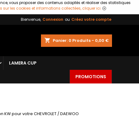
ance, vous proposer des contenus adaptés et réaliser des statistiques
s sur les cookies et informations collectées, cliquer ici.
Bienvenue,
Connexion
ou
Créez votre compte
shopping_cart
Panier:
0
Produits - 0,00 €
LAMERA CUP
PROMOTIONS
on KW pour votre CHEVROLET / DAEWOO