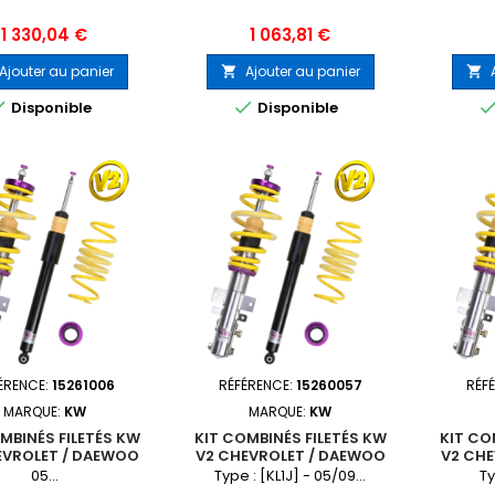
Prix
Prix
1 330,04 €
1 063,81 €
Ajouter au panier
Ajouter au panier




Disponible
Disponible
ÉRENCE:
15261006
RÉFÉRENCE:
15260057
RÉF
MARQUE:
KW
MARQUE:
KW
MBINÉS FILETÉS KW
KIT COMBINÉS FILETÉS KW
KIT CO
EVROLET / DAEWOO
V2 CHEVROLET / DAEWOO
V2 CH
COBALT
CRUZE
05...
Type : [KL1J] - 05/09...
Ty