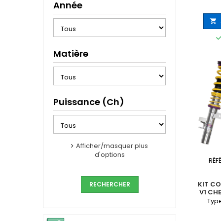
Année

Matière
Puissance (Ch)
Afficher/masquer plus
d'options
RÉF
KIT CO
V1 CH
Type