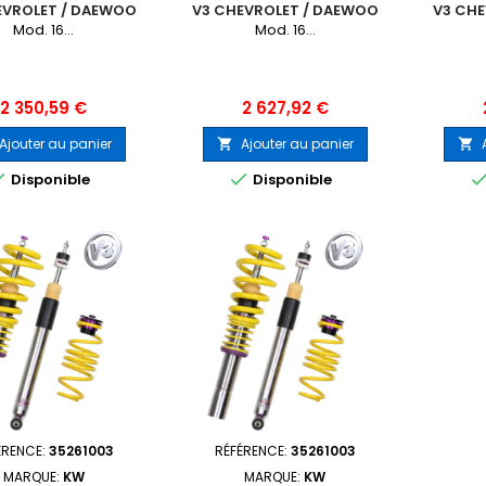
EVROLET / DAEWOO
V3 CHEVROLET / DAEWOO
V3 CH
O ZL1 MOD.2016-
CAMARO ZL1 MOD.2016-
CAMAR
Mod. 16...
Mod. 16...
Prix
Prix
2 350,59 €
2 627,92 €
Ajouter au panier
Ajouter au panier




Disponible
Disponible
ÉRENCE:
35261003
RÉFÉRENCE:
35261003
MARQUE:
KW
MARQUE:
KW