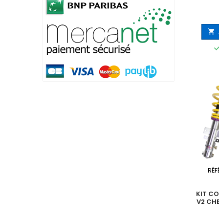

RÉF
KIT CO
V2 CH