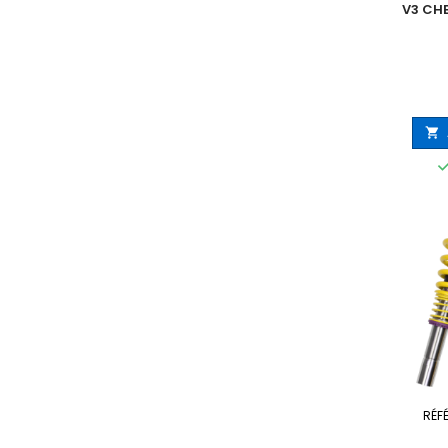
V3 CH
CAMAR

RÉF