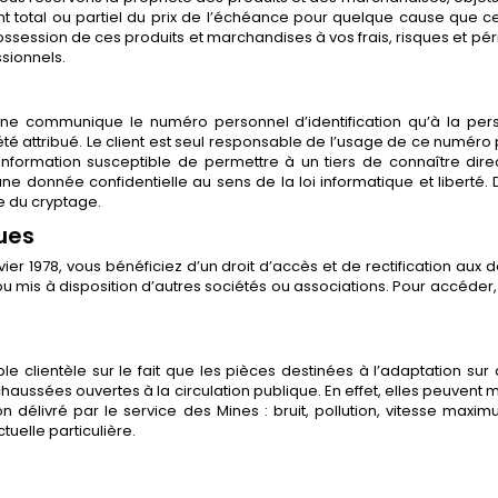
t total ou partiel du prix de l’échéance pour quelque cause que ce
ossession de ces produits et marchandises à vos frais, risques et pér
sionnels.
ne communique le numéro personnel d’identification qu’à la pers
été attribué. Le client est seul responsable de l’usage de ce numéro
formation susceptible de permettre à un tiers de connaître direc
ne donnée confidentielle au sens de la loi informatique et liberté.
e du cryptage.
ues
vier 1978, vous bénéficiez d’un droit d’accès et de rectification aux
 mis à disposition d’autres sociétés ou associations. Pour accéder,
ble clientèle sur le fait que les pièces destinées à l’adaptation su
s chaussées ouvertes à la circulation publique. En effet, elles peuven
 délivré par le service des Mines : bruit, pollution, vitesse maxim
tuelle particulière.