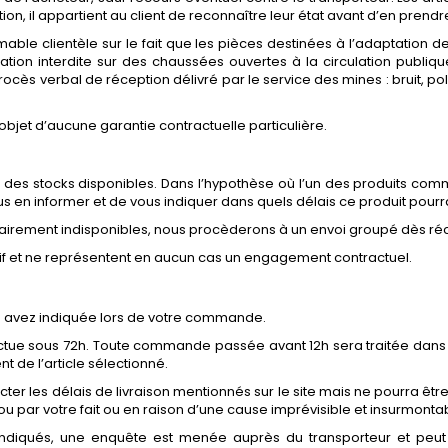
tion, il appartient au client de reconnaître leur état avant d’en pren
imable clientèle sur le fait que les pièces destinées à l’adaptation 
culation interdite sur des chaussées ouvertes à la circulation publi
procès verbal de réception délivré par le service des mines : bruit,
’objet d’aucune garantie contractuelle particulière.
des stocks disponibles. Dans l’hypothèse où l’un des produits com
 en informer et de vous indiquer dans quels délais ce produit pourrai
irement indisponibles, nous procèderons à un envoi groupé dès réce
catif et ne représentent en aucun cas un engagement contractuel.
s avez indiquée lors de votre commande.
effectue sous 72h. Toute commande passée avant 12h sera traitée dans 
t de l’article sélectionné.
er les délais de livraison mentionnés sur le site mais ne pourra êt
 ou par votre fait ou en raison d’une cause imprévisible et insurmonta
indiqués, une enquête est menée auprès du transporteur et peut 