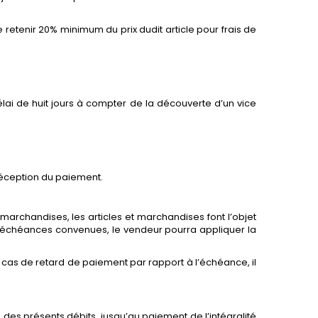
e retenir 20% minimum du prix dudit article pour frais de
lai de huit jours à compter de la découverte d’un vice
réception du paiement.
 marchandises, les articles et marchandises font l’objet
s échéances convenues, le vendeur pourra appliquer la
as de retard de paiement par rapport à l’échéance, il
 des présents débits, jusqu’au paiement de l’intégralité