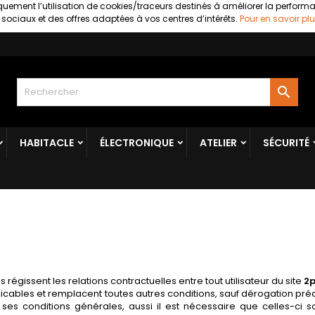
uement l’utilisation de cookies/traceurs destinés à améliorer la perform
ociaux et des offres adaptées à vos centres d’intérêts.
Pour en savoir plu

HABITACLE
ÉLECTRONIQUE
ATELIER
SÉCURITÉ
régissent les relations contractuelles entre tout utilisateur du site
2p
icables et remplacent toutes autres conditions, sauf dérogation préa
es conditions générales, aussi il est nécessaire que celles-ci so