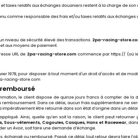
s et taxes relatifs aux échanges douaniers restent à la charge de son
enu comme responsable des frais et/ou taxes relatifs aux échanges 
un niveau de sécurité élevé des transactions.
2pa-racing-store.c
s et aux moyens de paiement.
dresse URL de
2pa-racing-store.com
commence par https:// (où le ‘
janvier 1978, pour disposer à tout moment d'un droit d'accès et de mo
2pa-racing-store.com
ou remboursé
mmation, le client dispose de quinze jours francs à compter de la 
u remboursement. Dans ce délai, aucun frais supplémentaire ne ser
evra impérativement être retourné dans son état d’origine dans un délai
appliqué. Ainsi, quelle qu’en soit la raison, le client peut retourn
es, Sous-vêtements, Cagoules, Casques, Hans et Racewear
, dan
der un Avoir, soit faire une demande d’échange.
ris, échangé ou remboursé. Passé ce délai, tout retour devra faire l’