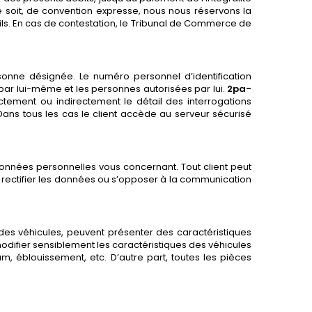
 soit, de convention expresse, nous nous réservons la
ils. En cas de contestation, le Tribunal de Commerce de
onne désignée. Le numéro personnel d’identification
 par lui-même et les personnes autorisées par lui.
2pa-
tement ou indirectement le détail des interrogations
 Dans tous les cas le client accède au serveur sécurisé
 données personnelles vous concernant. Tout client peut
 rectifier les données ou s’opposer à la communication
r des véhicules, peuvent présenter des caractéristiques
t modifier sensiblement les caractéristiques des véhicules
um, éblouissement, etc. D’autre part, toutes les pièces