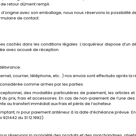
u de retour dûment rempli.
tat d’origine avec son emballage, nous nous réservons la possibilité d
rmulaire de contact.
es cachés dans les conditions légales. L’acquéreur dispose d’un dé
dée avec accusé de réception.
délivrance.
et, courrier, téléphone, etc…) nos envois sont effectués après la 
considérée comme arrhes par les parties.
ceptionnel, des modalités particulières de paiement, les articles et
 du prix, frais et accessoires. En cas de non-paiement de l’une de
nte au transfert immédiat aux frais et périls de l’acheteur.
tant, ni pour paiement antérieur à la date d’échéance prévue. En c
oi 921442 du 31.12.1992).
 nous réservons la propriété des produits et des marchandises, objets