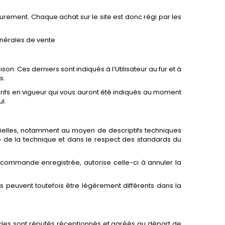
rement. Chaque achat sur le site est donc régi par les
énérales de vente
son. Ces derniers sont indiqués à l’Utilisateur au fur et à
s.
rifs en vigueur qui vous auront été indiqués au moment
l.
ntielles, notamment au moyen de descriptifs techniques
mite de la technique et dans le respect des standards du
e commande enregistrée, autorise celle-ci à annuler la
 Ils peuvent toutefois être légèrement différents dans la
rticles sont réputés réceptionnés et agréés au départ de