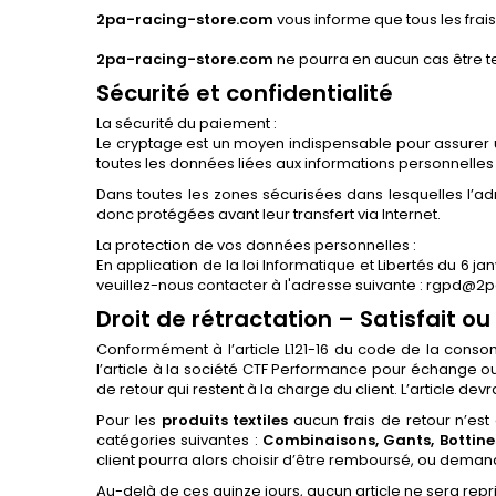
2pa-racing-store.com
vous informe que tous les frai
2pa-racing-store.com
ne pourra en aucun cas être t
Sécurité et confidentialité
La sécurité du paiement :
Le cryptage est un moyen indispensable pour assurer 
toutes les données liées aux informations personnelle
Dans toutes les zones sécurisées dans lesquelles l’a
donc protégées avant leur transfert via Internet.
La protection de vos données personnelles :
En application de la loi Informatique et Libertés du 6 
veuillez-nous contacter à l'adresse suivante : rgpd@
Droit de rétractation – Satisfait 
Conformément à l’article L121-16 du code de la conso
l’article à la société CTF Performance pour échange o
de retour qui restent à la charge du client. L’article d
Pour les
produits textiles
aucun frais de retour n’est 
catégories suivantes :
Combinaisons, Gants, Bottin
client pourra alors choisir d’être remboursé, ou deman
Au-delà de ces quinze jours, aucun article ne sera rep