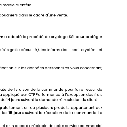
 aimable clientèle.
douaniers dans le cadre d'une vente.
om
a adopté le procédé de cryptage SSL pour protéger
s’ signifie sécurisé), les informations sont cryptées et
dification sur les données personnelles vous concernant,
date de livraison de la commande pour faire retour de
a appliqué par CTF Performance à l’exception des frais
 de 14 jours suivant la demande rétractation du client.
er gratuitement un ou plusieurs produits appartenant aux
s les
15 jours
suivant la réception de la commande. Le
objet d’un accord préalable de notre service commercial