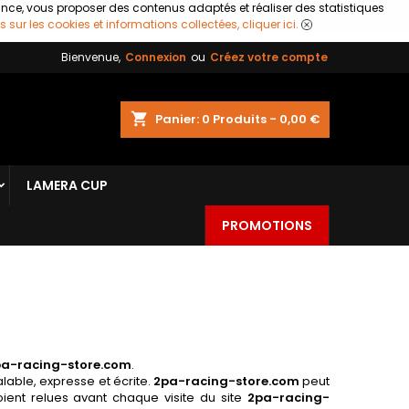
ance, vous proposer des contenus adaptés et réaliser des statistiques
s sur les cookies et informations collectées, cliquer ici.
Bienvenue,
Connexion
ou
Créez votre compte
shopping_cart
Panier:
0
Produits - 0,00 €
LAMERA CUP
PROMOTIONS
a-racing-store.com
.
lable, expresse et écrite.
2pa-racing-store.com
peut
ient relues avant chaque visite du site
2pa-racing-