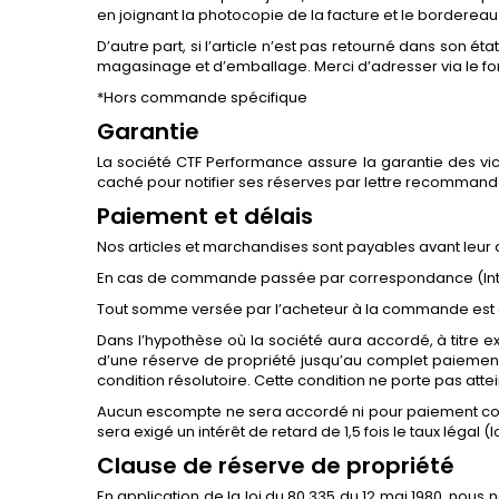
en joignant la photocopie de la facture et le borderea
D’autre part, si l’article n’est pas retourné dans son é
magasinage et d’emballage. Merci d’adresser via le fo
*Hors commande spécifique
Garantie
La société CTF Performance assure la garantie des vic
caché pour notifier ses réserves par lettre recomman
Paiement et délais
Nos articles et marchandises sont payables avant leur 
En cas de commande passée par correspondance (Intern
Tout somme versée par l’acheteur à la commande est 
Dans l’hypothèse où la société aura accordé, à titre ex
d’une réserve de propriété jusqu’au complet paiement
condition résolutoire. Cette condition ne porte pas attei
Aucun escompte ne sera accordé ni pour paiement comp
sera exigé un intérêt de retard de 1,5 fois le taux légal (l
Clause de réserve de propriété
En application de la loi du 80.335 du 12 mai 1980, nous