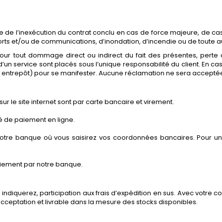
de l’inexécution du contrat conclu en cas de force majeure, de cas fo
ts et/ou de communications, d’inondation, d’incendie ou de toute a
r tout dommage direct ou indirect du fait des présentes, perte d’
 d’un service sont placés sous l’unique responsabilité du client. En c
entrepôt) pour se manifester. Aucune réclamation ne sera acceptée
 le site internet sont par carte bancaire et virement.
é de paiement en ligne.
e notre banque où vous saisirez vos coordonnées bancaires. Pour u
iement par notre banque.
 indiquerez, participation aux frais d’expédition en sus. Avec votre 
ceptation et livrable dans la mesure des stocks disponibles.