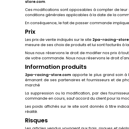
store.com
.
Ces modifications sont opposables à compter de leur m
conditions générales applicables à la date de la com
En conséquence, le fait de passer commande implique l
Prix
Les prix de vente indiqués sur le site
2pa-racing-stor
mesure de ses choix de produits et lui sont facturés à 
Nous nous réservons le droit de modifier nos prix à t
de votre commande. Nous nous réservons le droit d'annu
Information produits
2pa-racing-store.com
apporte le plus grand soin à 
émanant de ses partenaires et fournisseurs et de p
marché
La suppression ou la modification, par des fournisseu
commande en cours, sauf accord du client pour la modi
Les poids affichés sur le site sont donnés à titre indic
réalité.
Risques
Les articles vendus voyagent aux frais, risques et péri