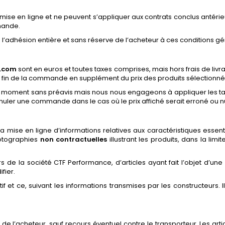
ise en ligne et ne peuvent s’appliquer aux contrats conclus antérieu
mande.
’adhésion entière et sans réserve de l’acheteur à ces conditions g
e.com
sont en euros et toutes taxes comprises, mais hors frais de livrai
la fin de la commande en supplément du prix des produits sélectionné
out moment sans préavis mais nous nous engageons à appliquer les ta
ler une commande dans le cas où le prix affiché serait erroné ou nu
la mise en ligne d’informations relatives aux caractéristiques esse
hotographies
non contractuelles
illustrant les produits, dans la li
rs de la société CTF Performance, d’articles ayant fait l’objet d’un
fier.
atif et ce, suivant les informations transmises par les constructeurs.
ls de l’acheteur, sauf recours éventuel contre le transporteur. Les a