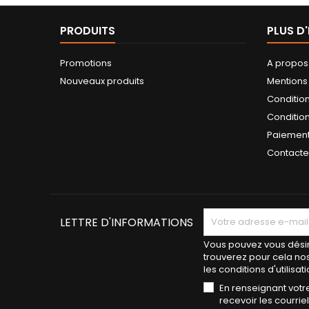
PRODUITS
PLUS D
Promotions
A propos
Nouveaux produits
Mentions
Conditio
Condition
Paiement
Contact
LETTRE D'INFORMATIONS
Vous pouvez vous désin
trouverez pour cela no
les conditions d'utilisati
En renseignant votr
recevoir les courri