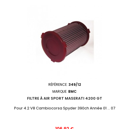
RÉFÉRENCE:
349/12
MARQUE:
BMC
FILTRE À AIR SPORT MASERATI 4200 GT
Pour 4.2 V8 Cambiocorsa Spyder 390ch Année 01 ... 07
Prix
106,92 €