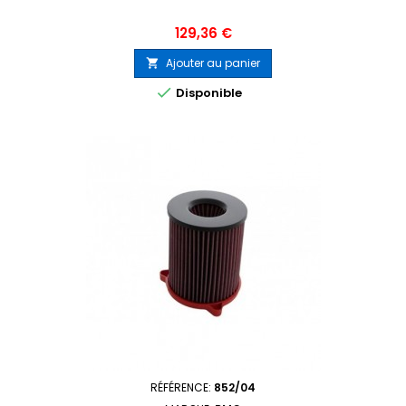
Prix
129,36 €
Ajouter au panier


Disponible
RÉFÉRENCE:
852/04