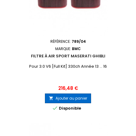
RÉFÉRENCE:
789/04
MARQUE:
BMC
FILTRE À AIR SPORT MASERATI GHIBLI
Pour 3.0 V6 [Full Kit] 330ch Année 13 ... 16
Prix
216,48 €
Ajouter au panier


Disponible