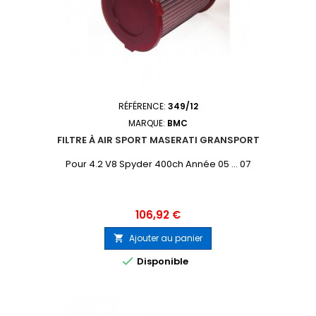
RÉFÉRENCE:
349/12
MARQUE:
BMC
FILTRE À AIR SPORT MASERATI GRANSPORT
Pour 4.2 V8 Spyder 400ch Année 05 ... 07
Prix
106,92 €
Ajouter au panier


Disponible