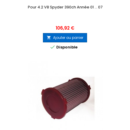
Pour 4.2 V8 Spyder 390ch Année 01 ... 07
Prix
106,92 €
Ajouter au panier


Disponible