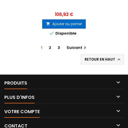
Prix
106,92 €
Ajouter au panier


Disponible
1
2
3
Suivant

RETOUR EN HAUT


PRODUITS

PLUS D'INFOS

VOTRE COMPTE

CONTACT