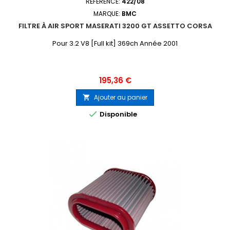
RÉFÉRENCE:
422/08
MARQUE:
BMC
FILTRE À AIR SPORT MASERATI 3200 GT ASSETTO CORSA
Pour 3.2 V8 [Full kit] 369ch Année 2001
Prix
195,36 €
Ajouter au panier


Disponible