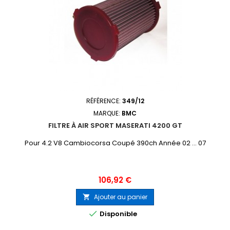
RÉFÉRENCE:
349/12
MARQUE:
BMC
FILTRE À AIR SPORT MASERATI 4200 GT
Pour 4.2 V8 Cambiocorsa Coupé 390ch Année 02 ... 07
Prix
106,92 €
Ajouter au panier


Disponible