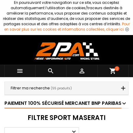
En poursuivant votre navigation sur ce site, vous acceptez
automatiquement l’utilisation de cookies/traceurs destinés à
améliorer la performance, vous proposer des contenus adaptés et
réaliser des statistiques d’audience, de vous proposer des services de
partages sociaux et des offres adaptées à vos centres d’intérêts.
Pour
en savoir plus sur les cookies et informations collectées, cliquer ici.
0



shopping_cart
Filtrer ma recherche
(55 produits)
PAIEMENT 100% SÉCURISÉ MERCANET BNP PARIBAS
FILTRE SPORT MASERATI
