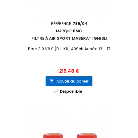
RÉFÉRENCE:
789/04
MARQUE:
BMC
FILTRE À AIR SPORT MASERATI GHIBLI
Pour 3.0 V6 S [Full Kit] 409ch Année 13 ... 17
Prix
216,48 €
Ajouter au panier


Disponible