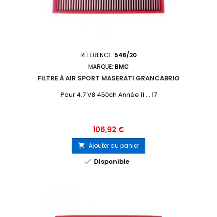
RÉFÉRENCE:
546/20
MARQUE:
BMC
FILTRE À AIR SPORT MASERATI GRANCABRIO
Pour 4.7 V8 450ch Année 11 ... 17
Prix
106,92 €
Ajouter au panier


Disponible