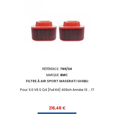
RÉFÉRENCE:
789/04
MARQUE:
BMC
FILTRE À AIR SPORT MASERATI GHIBLI
Pour 3.0 V6 S Q4 [Full Kit] 409ch Année 13 ... 17
Prix
216,48 €