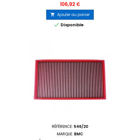
Prix
106,92 €
Ajouter au panier


Disponible
RÉFÉRENCE:
546/20
MARQUE:
BMC