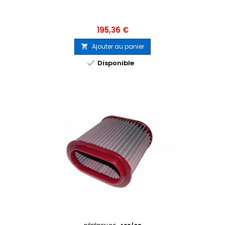
Prix
195,36 €
Ajouter au panier


Disponible