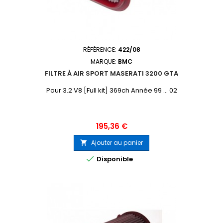
RÉFÉRENCE:
422/08
MARQUE:
BMC
FILTRE À AIR SPORT MASERATI 3200 GTA
Pour 3.2 V8 [Full kit] 369ch Année 99 ... 02
Prix
195,36 €
Ajouter au panier


Disponible