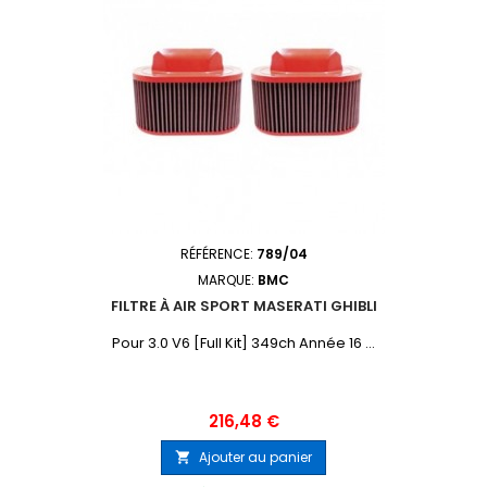
RÉFÉRENCE:
789/04
MARQUE:
BMC
FILTRE À AIR SPORT MASERATI GHIBLI
Pour 3.0 V6 [Full Kit] 349ch Année 16 ...
Prix
216,48 €
Ajouter au panier
