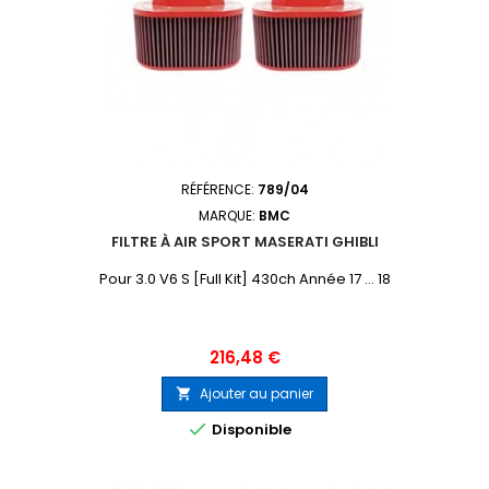
RÉFÉRENCE:
789/04
MARQUE:
BMC
FILTRE À AIR SPORT MASERATI GHIBLI
Pour 3.0 V6 S [Full Kit] 430ch Année 17 ... 18
Prix
216,48 €
Ajouter au panier


Disponible