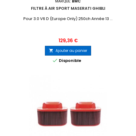
MARQUE:
BMC
FILTRE À AIR SPORT MASERATI GHIBLI
Pour 3.0 V6 D (Europe Only) 250ch Année 13 ...
Prix
129,36 €
Ajouter au panier


Disponible