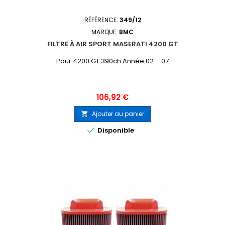
RÉFÉRENCE:
349/12
MARQUE:
BMC
FILTRE À AIR SPORT MASERATI 4200 GT
Pour 4200 GT 390ch Année 02 ... 07
Prix
106,92 €
Ajouter au panier


Disponible