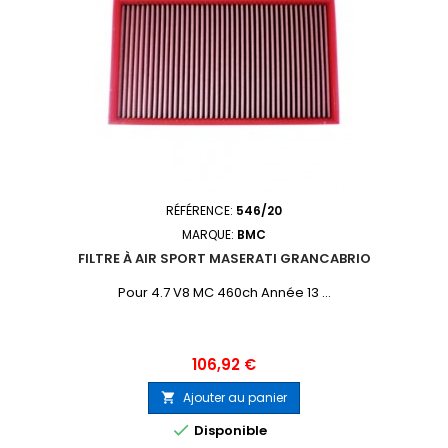
RÉFÉRENCE:
546/20
MARQUE:
BMC
FILTRE À AIR SPORT MASERATI GRANCABRIO
Pour 4.7 V8 MC 460ch Année 13 ...
Prix
106,92 €
Ajouter au panier


Disponible