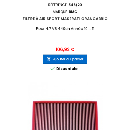
RÉFÉRENCE:
546/20
MARQUE:
BMC
FILTRE À AIR SPORT MASERATI GRANCABRIO
Pour 4.7 V8 440ch Année 10 ... 11
Prix
106,92 €
Ajouter au panier


Disponible