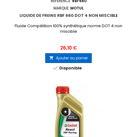
RÉFÉRENCE:
RBF660
MARQUE:
MOTUL
LIQUIDE DE FREINS RBF 660 DOT 4 NON MISCIBLE
Fluide Compétition 100% synthétique norme DOT 4 non
miscible
Prix
26,10 €
Ajouter au panier


Disponible