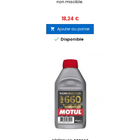
non miscible.
Prix
18,24 €
Ajouter au panier


Disponible