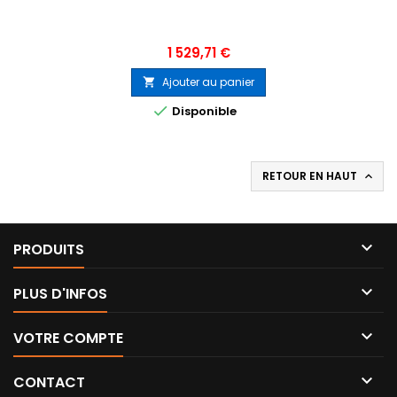
Prix
1 529,71 €
Ajouter au panier


Disponible
RETOUR EN HAUT


PRODUITS

PLUS D'INFOS

VOTRE COMPTE

CONTACT