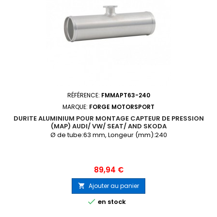
RÉFÉRENCE:
FMMAPT63-240
MARQUE:
FORGE MOTORSPORT
DURITE ALUMINIUM POUR MONTAGE CAPTEUR DE PRESSION
(MAP) AUDI/ VW/ SEAT/ AND SKODA
Ø de tube:63 mm, Longeur (mm):240
Prix
89,94 €
Ajouter au panier


en stock