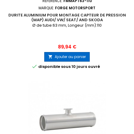
RÉFÉRENCE:
FMMAPT63-110
MARQUE:
FORGE MOTORSPORT
DURITE ALUMINIUM POUR MONTAGE CAPTEUR DE PRESSION
(MAP) AUDI/ VW/ SEAT/ AND SKODA
Ø de tube:63 mm, Longeur (mm):110
Prix
89,94 €
Ajouter au panier


disponible sous 10 jours ouvré