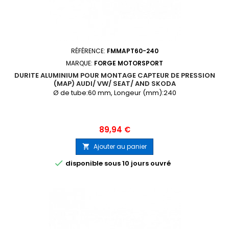
RÉFÉRENCE:
FMMAPT60-240
MARQUE:
FORGE MOTORSPORT
DURITE ALUMINIUM POUR MONTAGE CAPTEUR DE PRESSION
(MAP) AUDI/ VW/ SEAT/ AND SKODA
Ø de tube:60 mm, Longeur (mm):240
Prix
89,94 €
Ajouter au panier


disponible sous 10 jours ouvré