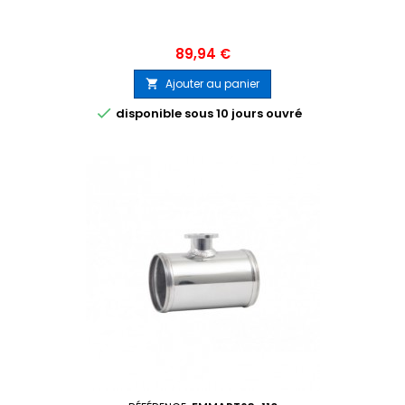
Prix
89,94 €
Ajouter au panier


disponible sous 10 jours ouvré