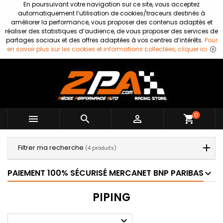
En poursuivant votre navigation sur ce site, vous acceptez
automatiquement l’utilisation de cookies/traceurs destinés à
améliorer la performance, vous proposer des contenus adaptés et
réaliser des statistiques d’audience, de vous proposer des services de
partages sociaux et des offres adaptées à vos centres d’intérêts.
Pour
en savoir plus sur les cookies et informations collectées, cliquer ici.
0



shopping_cart
Filtrer ma recherche
(4 produits)
PAIEMENT 100% SÉCURISÉ MERCANET BNP PARIBAS
PIPING
