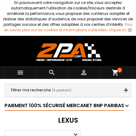
En poursuivant votre navigation sur ce site, vous acceptez
automatiquement l’utilisation de cookies/traceurs destinés à
améliorer la performance, vous proposer des contenus adaptés et
réaliser des statistiques d’audience, de vous proposer des services de
partages sociaux et des offres adaptées à vos centres d’intérêts.
Pour
en savoir plus sur les cookies et informations collectées, cliquer ici.
0



shopping_cart
Filtrer ma recherche
(6 produits)
PAIEMENT 100% SÉCURISÉ MERCANET BNP PARIBAS
LEXUS
