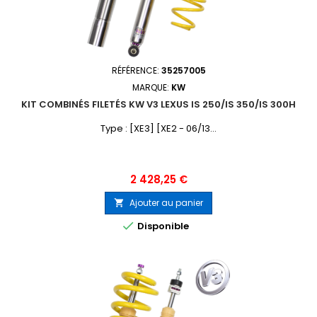
RÉFÉRENCE:
35257005
MARQUE:
KW
KIT COMBINÉS FILETÉS KW V3 LEXUS IS 250/IS 350/IS 300H
Type : [XE3] [XE2 - 06/13...
Prix
2 428,25 €
Ajouter au panier


Disponible