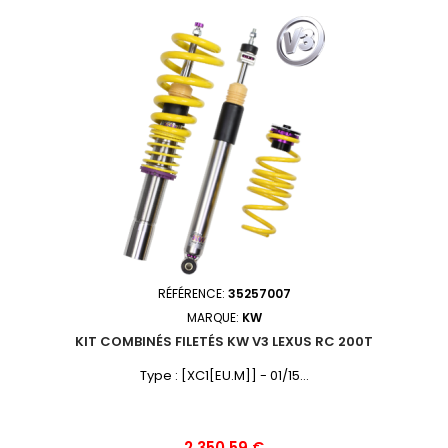
RÉFÉRENCE:
35257007
MARQUE:
KW
KIT COMBINÉS FILETÉS KW V3 LEXUS RC 200T
Type : [XC1[EU.M]] - 01/15...
Prix
2 350,59 €