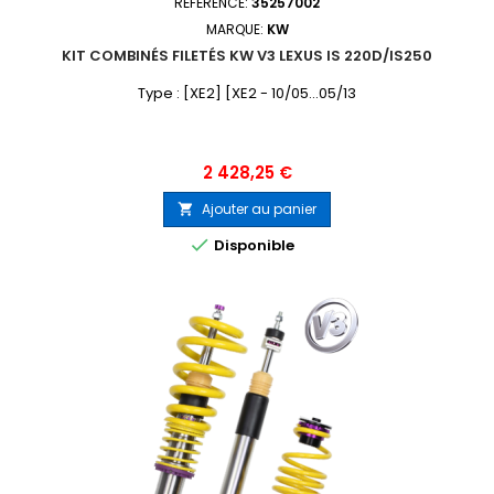
RÉFÉRENCE:
35257002
MARQUE:
KW
KIT COMBINÉS FILETÉS KW V3 LEXUS IS 220D/IS250
Type : [XE2] [XE2 - 10/05...05/13
Prix
2 428,25 €
Ajouter au panier


Disponible