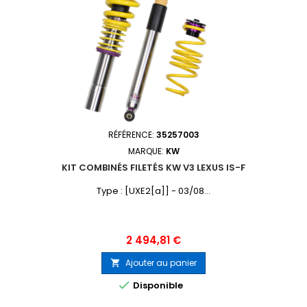
RÉFÉRENCE:
35257003
MARQUE:
KW
KIT COMBINÉS FILETÉS KW V3 LEXUS IS-F
Type : [UXE2[a]] - 03/08...
Prix
2 494,81 €
Ajouter au panier


Disponible