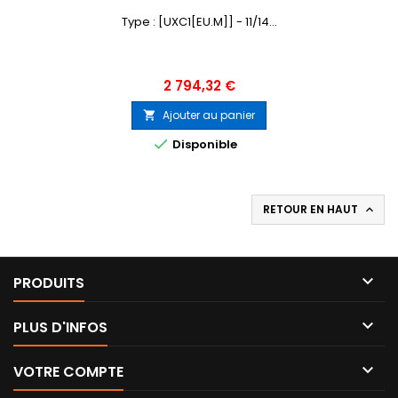
Type : [UXC1[EU.M]] - 11/14...
Prix
2 794,32 €
Ajouter au panier


Disponible
RETOUR EN HAUT


PRODUITS

PLUS D'INFOS

VOTRE COMPTE