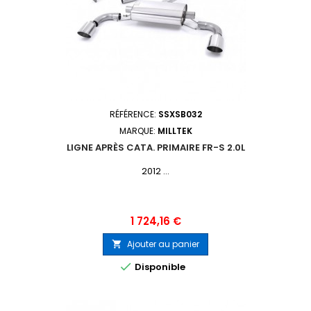
RÉFÉRENCE:
SSXSB032
MARQUE:
MILLTEK
LIGNE APRÈS CATA. PRIMAIRE FR-S 2.0L
2012 ...
Prix
1 724,16 €
Ajouter au panier


Disponible