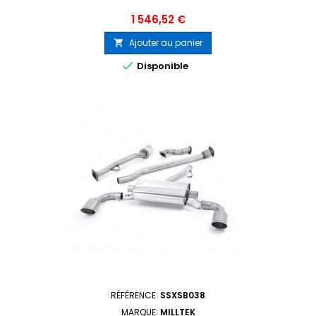
Prix
1 546,52 €
Ajouter au panier


Disponible
RÉFÉRENCE:
SSXSB038
MARQUE:
MILLTEK