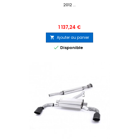
2012 ...
Prix
1 137,24 €
Ajouter au panier


Disponible