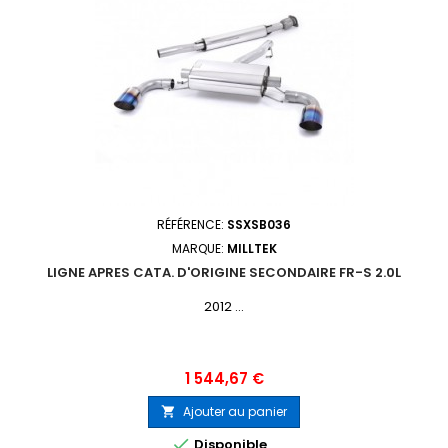
RÉFÉRENCE:
SSXSB036
MARQUE:
MILLTEK
LIGNE APRES CATA. D'ORIGINE SECONDAIRE FR-S 2.0L
2012 ...
Prix
1 544,67 €
Ajouter au panier


Disponible