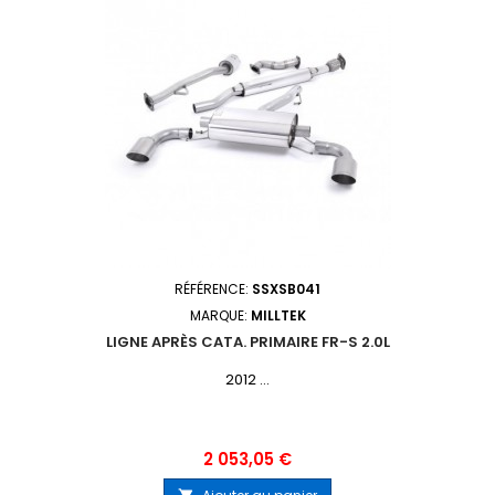
RÉFÉRENCE:
SSXSB041
MARQUE:
MILLTEK
LIGNE APRÈS CATA. PRIMAIRE FR-S 2.0L
2012 ...
Prix
2 053,05 €