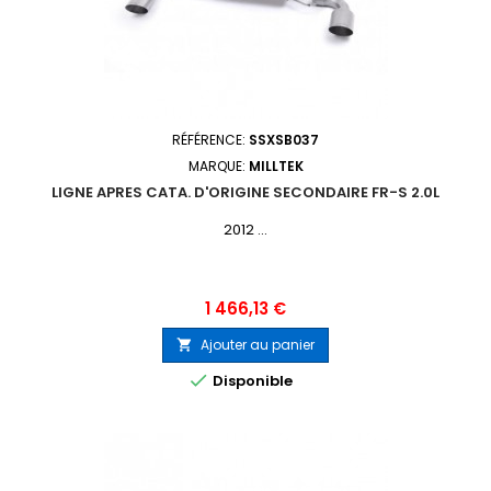
RÉFÉRENCE:
SSXSB037
MARQUE:
MILLTEK
LIGNE APRES CATA. D'ORIGINE SECONDAIRE FR-S 2.0L
2012 ...
Prix
1 466,13 €
Ajouter au panier


Disponible