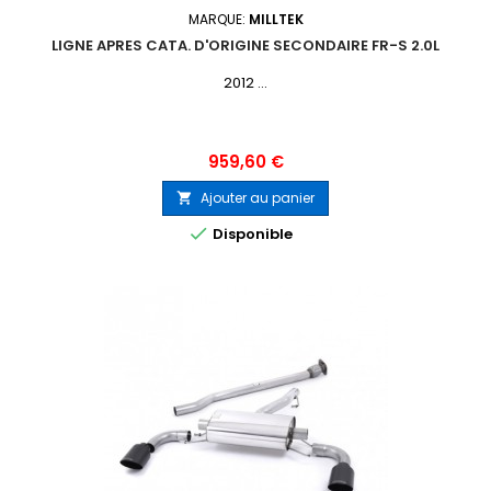
MARQUE:
MILLTEK
LIGNE APRES CATA. D'ORIGINE SECONDAIRE FR-S 2.0L
2012 ...
Prix
959,60 €
Ajouter au panier


Disponible