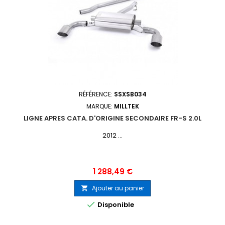
RÉFÉRENCE:
SSXSB034
MARQUE:
MILLTEK
LIGNE APRES CATA. D'ORIGINE SECONDAIRE FR-S 2.0L
2012 ...
Prix
1 288,49 €
Ajouter au panier


Disponible