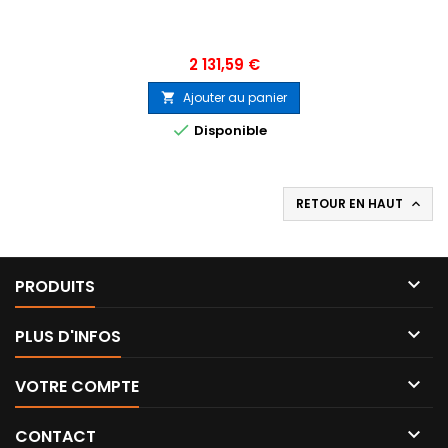
Prix
2 131,59 €
Ajouter au panier


Disponible
RETOUR EN HAUT


PRODUITS

PLUS D'INFOS

VOTRE COMPTE

CONTACT