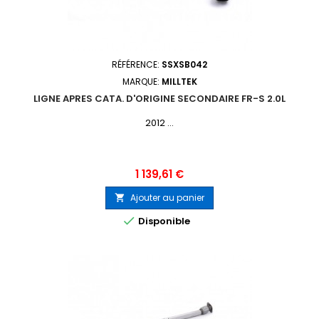
RÉFÉRENCE:
SSXSB042
MARQUE:
MILLTEK
LIGNE APRES CATA. D'ORIGINE SECONDAIRE FR-S 2.0L
2012 ...
Prix
1 139,61 €
Ajouter au panier


Disponible