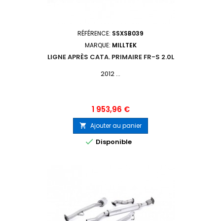
RÉFÉRENCE:
SSXSB039
MARQUE:
MILLTEK
LIGNE APRÈS CATA. PRIMAIRE FR-S 2.0L
2012 ...
Prix
1 953,96 €
Ajouter au panier


Disponible