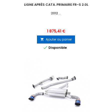
LIGNE APRÈS CATA. PRIMAIRE FR-S 2.0L
2012 ...
Prix
1 875,41 €
Ajouter au panier


Disponible