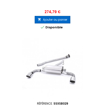
Prix
274,79 €
Ajouter au panier


Disponible
RÉFÉRENCE:
SSXSB029