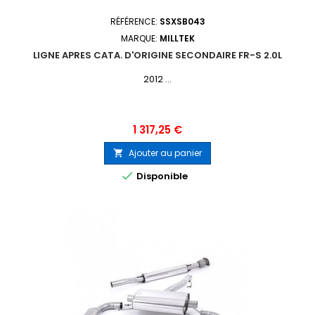
RÉFÉRENCE:
SSXSB043
MARQUE:
MILLTEK
LIGNE APRES CATA. D'ORIGINE SECONDAIRE FR-S 2.0L
2012 ...
Prix
1 317,25 €
Ajouter au panier


Disponible