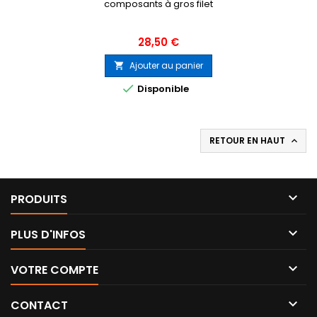
composants à gros filet
Prix
28,50 €
Ajouter au panier


Disponible
RETOUR EN HAUT


PRODUITS

PLUS D'INFOS

VOTRE COMPTE

CONTACT