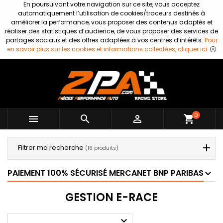
En poursuivant votre navigation sur ce site, vous acceptez
automatiquement l’utilisation de cookies/traceurs destinés à
améliorer la performance, vous proposer des contenus adaptés et
réaliser des statistiques d’audience, de vous proposer des services de
partages sociaux et des offres adaptées à vos centres d’intérêts.
Pour
en savoir plus sur les cookies et informations collectées, cliquer ici.
0



shopping_cart
Filtrer ma recherche
(16 produits)
PAIEMENT 100% SÉCURISÉ MERCANET BNP PARIBAS
GESTION E-RACE
