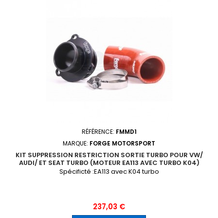
RÉFÉRENCE:
FMMD1
MARQUE:
FORGE MOTORSPORT
KIT SUPPRESSION RESTRICTION SORTIE TURBO POUR VW/
AUDI/ ET SEAT TURBO (MOTEUR EA113 AVEC TURBO K04)
Spécificté :EA113 avec K04 turbo
Prix
237,03 €