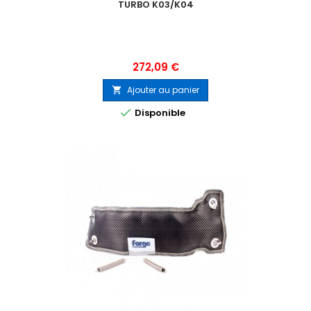
TURBO K03/K04
Prix
272,09 €
Ajouter au panier


Disponible