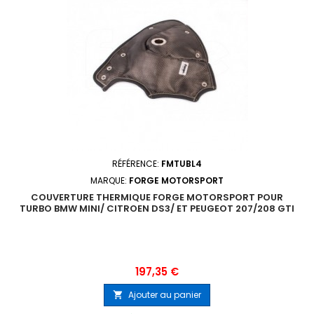
RÉFÉRENCE:
FMTUBL4
MARQUE:
FORGE MOTORSPORT
COUVERTURE THERMIQUE FORGE MOTORSPORT POUR
TURBO BMW MINI/ CITROEN DS3/ ET PEUGEOT 207/208 GTI
Prix
197,35 €
Ajouter au panier
