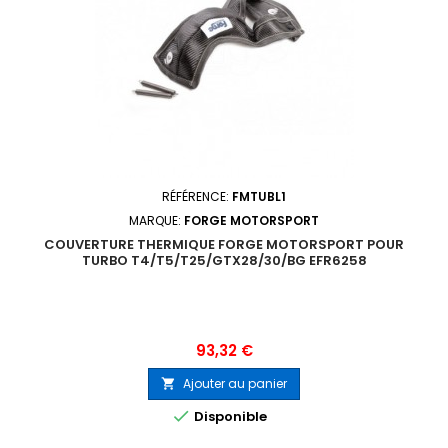
RÉFÉRENCE:
FMTUBL1
MARQUE:
FORGE MOTORSPORT
COUVERTURE THERMIQUE FORGE MOTORSPORT POUR
TURBO T4/T5/T25/GTX28/30/BG EFR6258
Prix
93,32 €
Ajouter au panier


Disponible