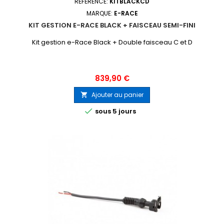
RÉFÉRENCE:
KITBLACKCD
MARQUE:
E-RACE
KIT GESTION E-RACE BLACK + FAISCEAU SEMI-FINI
Kit gestion e-Race Black + Double faisceau C et D
Prix
839,90 €
Ajouter au panier


sous 5 jours