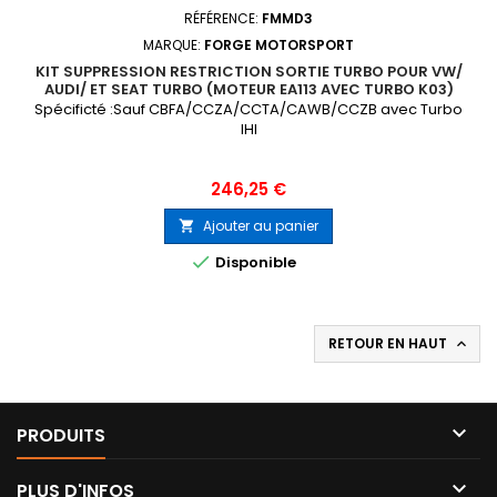
RÉFÉRENCE:
FMMD3
MARQUE:
FORGE MOTORSPORT
KIT SUPPRESSION RESTRICTION SORTIE TURBO POUR VW/
AUDI/ ET SEAT TURBO (MOTEUR EA113 AVEC TURBO K03)
Spécificté :Sauf CBFA/CCZA/CCTA/CAWB/CCZB avec Turbo
IHI
Prix
246,25 €
Ajouter au panier


Disponible
RETOUR EN HAUT


PRODUITS

PLUS D'INFOS