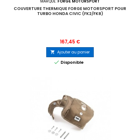
MARQUE:
FORGE MOTORSPORT
COUVERTURE THERMIQUE FORGE MOTORSPORT POUR
TURBO HONDA CIVIC (FK2/FK8)
Prix
167,45 €
Ajouter au panier


Disponible