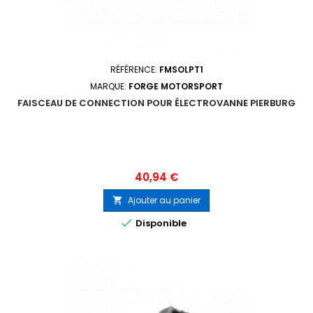
RÉFÉRENCE:
FMSOLPT1
MARQUE:
FORGE MOTORSPORT
FAISCEAU DE CONNECTION POUR ÉLECTROVANNE PIERBURG
Prix
40,94 €
Ajouter au panier


Disponible