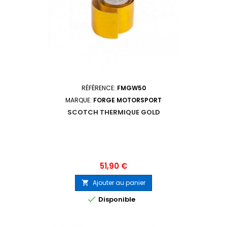
RÉFÉRENCE:
FMGW50
MARQUE:
FORGE MOTORSPORT
SCOTCH THERMIQUE GOLD
Prix
51,90 €
Ajouter au panier


Disponible