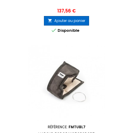
Prix
137,56 €
Ajouter au panier


Disponible
RÉFÉRENCE:
FMTUBL7