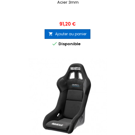
Acier 3mm
Prix
91,20 €
Ajouter au panier


Disponible