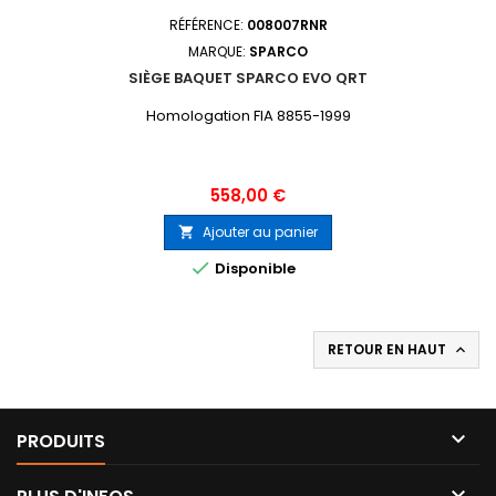
RÉFÉRENCE:
008007RNR
MARQUE:
SPARCO
SIÈGE BAQUET SPARCO EVO QRT
Homologation FIA 8855-1999
Prix
558,00 €
Ajouter au panier


Disponible
RETOUR EN HAUT


PRODUITS
